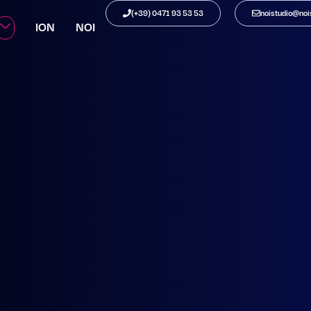
00
(+39) 0471 93 53 53
noistudio@nois
ION
NOI