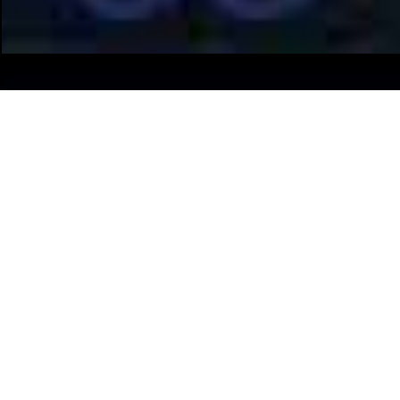
LIDO BOLZANO
Il lido di Bolzano è la struttura più grande ed attrezzata
di tutto l’Alto Adige, fresca di ristrutturazione, gode di
un’altissima frequentazione con ingressi che, in più
stagioni estive (da maggio a settembre), hanno
raggiunto anche le 240.000 presenze.
Dimensioni diverse e posizionamenti
adeguati garantiscono, a ogni Cliente, la soluzione più
adatta alle sue esigenze di comunicazione.
Grande Visibilità
Copertura e Capillarità
Investimenti flessibili a misura di budget
Servizio di Creatività ed Assistenza al Cliente