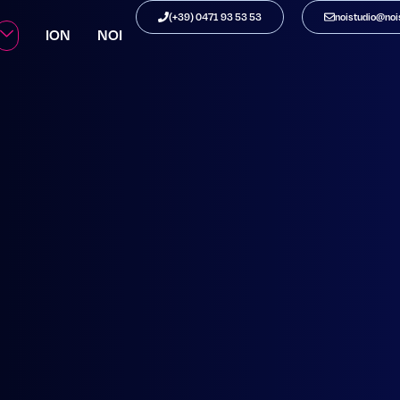
STATION
(+39) 0471 93 53 53
noistudio@nois
ION
NOI
O