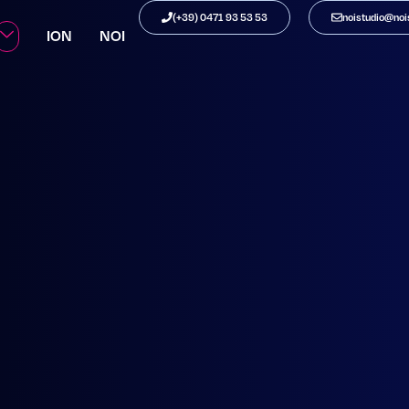
CT ALTO AD
(+39) 0471 93 53 53
noistudio@nois
ION
NOI